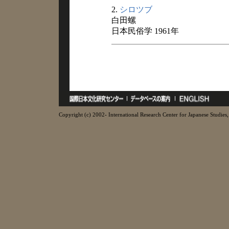
2.
シロツブ
白田螺
日本民俗学 1961年
Copyright (c) 2002- International Research Center for Japanese Studies, 