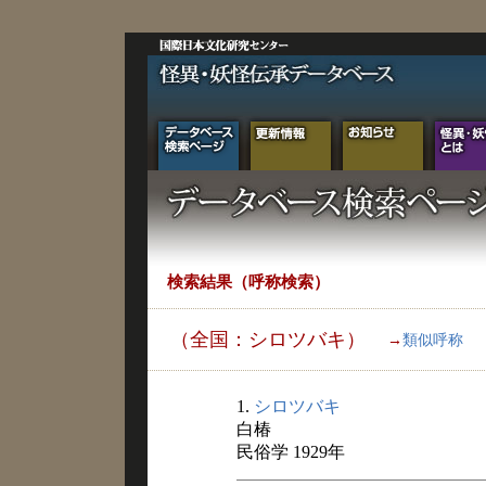
検索結果（呼称検索）
（全国：シロツバキ）
→
類似呼称
1.
シロツバキ
白椿
民俗学 1929年