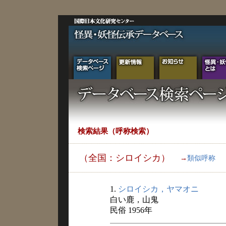
検索結果（呼称検索）
（全国：シロイシカ）
→
類似呼称
1.
シロイシカ，ヤマオニ
白い鹿，山鬼
民俗 1956年