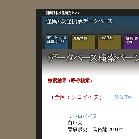
検索結果（呼称検索）
（全国：シロイイヌ）
→
類似呼称
1.
シロイイヌ
白い犬
青森県史 民俗編 2001年