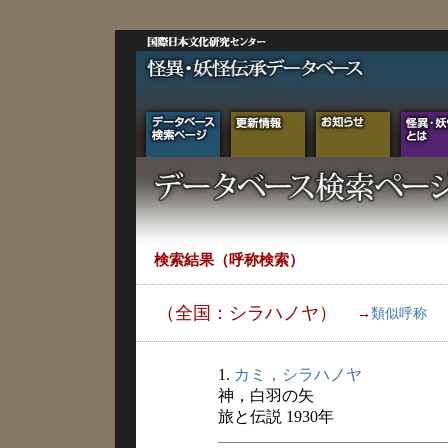
検索結果（呼称検索）
（全国：シラハノヤ）
→
類似呼称
1.
カミ，シラハノヤ
神，白羽の矢
旅と伝説 1930年