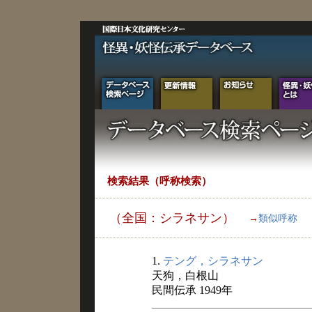
検索結果（呼称検索）
（全国：シラネサン）
→
類似呼称
1.
テング，シラネサン
天狗，白根山
民間伝承 1949年