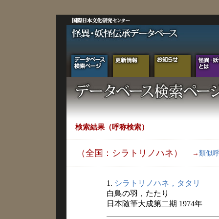
検索結果（呼称検索）
（全国：シラトリノハネ）
→
類似
1.
シラトリノハネ，タタリ
白鳥の羽，たたり
日本随筆大成第二期 1974年