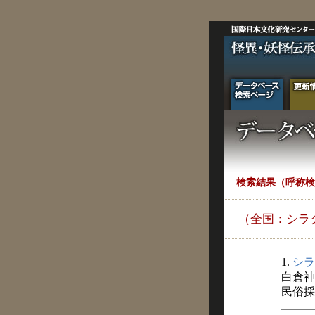
検索結果（呼称検
（全国：シラ
1.
シラ
白倉神
民俗採訪