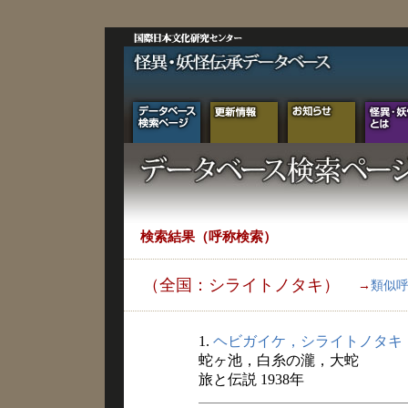
検索結果（呼称検索）
（全国：シライトノタキ）
→
類似
1.
ヘビガイケ，シライトノタキ
蛇ヶ池，白糸の瀧，大蛇
旅と伝説 1938年