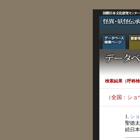
検索結果（呼称検
（全国：ショ
1.
ショ
聖徳太
続日本