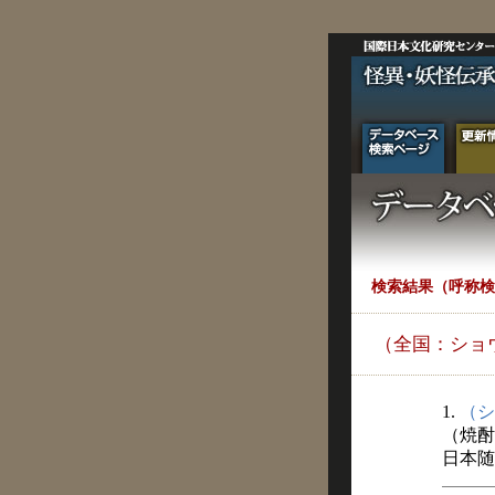
検索結果（呼称検
（全国：ショ
1.
（シ
（焼酎
日本随