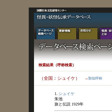
検索結果（呼称検索）
（全国：シュイケ）
→
類似呼称
1.
シュイケ
朱池
旅と伝説 1929年