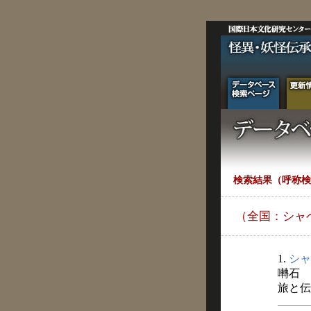
検索結果（呼称検
（全国：シャ
1.
シャ
囀石
旅と伝説