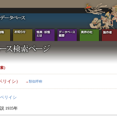
索）
ベリイシ）
→
類似呼称
ベリイシ
 1935年