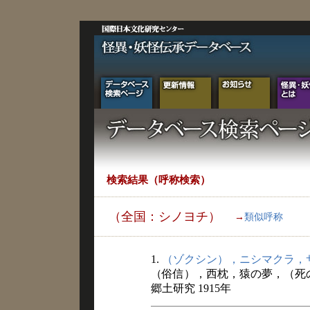
検索結果（呼称検索）
（全国：シノヨチ）
→
類似呼称
1.
（ゾクシン），ニシマクラ，
（俗信），西枕，猿の夢，（死
郷土研究 1915年