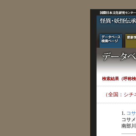
検索結果（呼称検
（全国：シチ
1.
コサ
コサメ
南部川