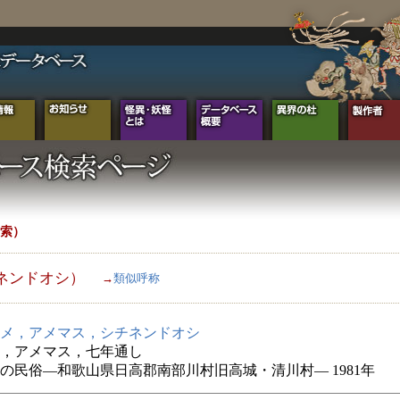
索）
ネンドオシ）
→
類似呼称
メ，アメマス，シチネンドオシ
，アメマス，七年通し
の民俗―和歌山県日高郡南部川村旧高城・清川村― 1981年