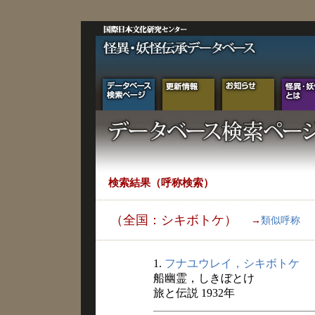
検索結果（呼称検索）
（全国：シキボトケ）
→
類似呼称
1.
フナユウレイ，シキボトケ
船幽霊，しきぼとけ
旅と伝説 1932年