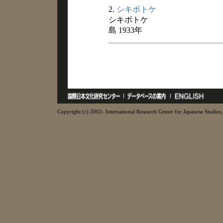
2.
シキボトケ
シキボトケ
島 1933年
Copyright (c) 2002- International Research Center for Japanese Studies, 