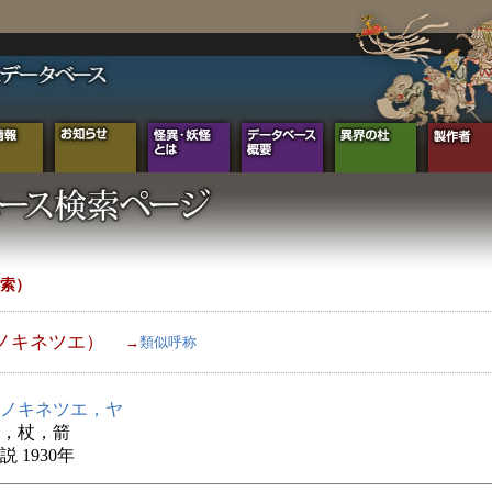
索）
ノキネツエ）
→
類似呼称
ノキネツエ，ヤ
，杖，箭
 1930年