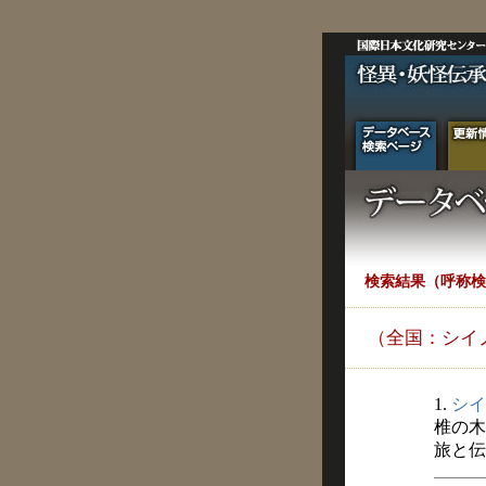
検索結果（呼称検
（全国：シイ
1.
シイ
椎の木
旅と伝説