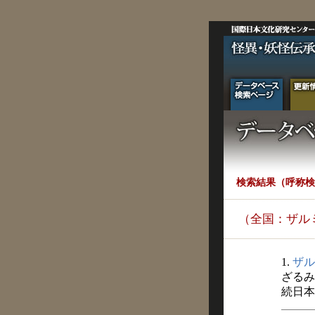
検索結果（呼称検
（全国：ザル
1.
ザル
ざるみ
続日本