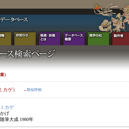
索）
ミカゲ）
→
類似呼称
ミカゲ
かげ
随筆大成 1980年