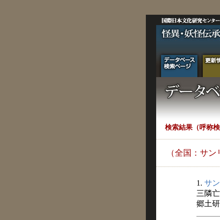
検索結果（呼称検
（全国：サン
1.
サン
三隣亡
郷土研究