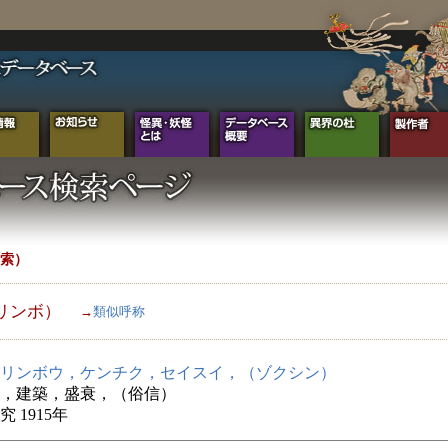
索）
リンボ）
→
類似呼称
リンボウ，ケンチク，セイスイ，（ゾクシン）
，建築，盛衰，（俗信）
 1915年