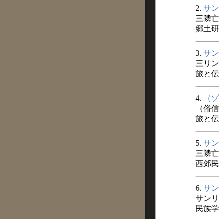
2.
サン
三隣亡
郷土研究
3.
サン
三リン
旅と伝説
4.
（ゾ
（俗信
旅と伝説
5.
サン
三隣亡
西郊民俗
6.
サン
サンリ
民族学研