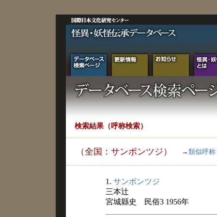
検索結果（呼称検索）
（全国：サンボンツジ）
→
類似呼称
1.
サンボンツジ
三本辻
宮城縣史 民俗3 1956年