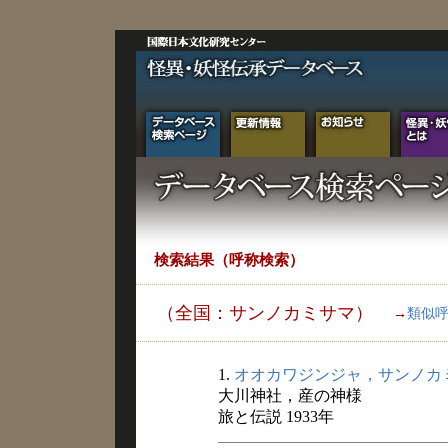
検索結果（呼称検索）
（全国：サンノカミサマ）
→
類似
1.
オオカワジンジャ，サンノカ
大川神社，産の神様
旅と伝説 1933年