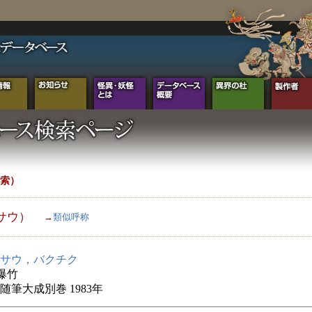
索）
サウ）
→
類似呼称
サウ，バクチク
爆竹
随筆大成別巻 1983年