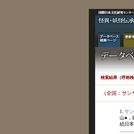
検索結果（呼称検
（全国：サン
1.
サン
山●，
続日本