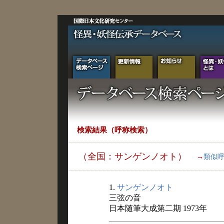
検索結果（呼称検索）
（全国：サンゲンノオト）
→
類似
1.
サンゲンノオト
三弦の音
日本随筆大成第二期 1973年