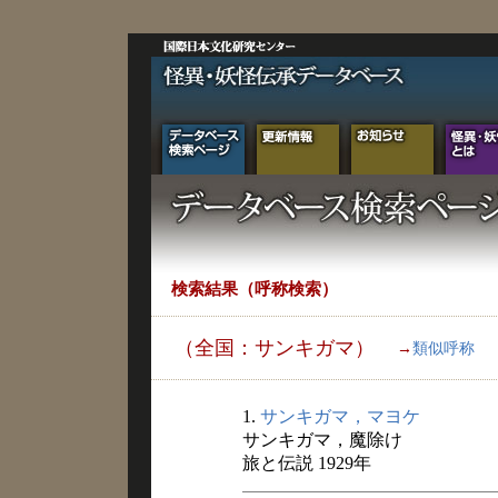
検索結果（呼称検索）
（全国：サンキガマ）
→
類似呼称
1.
サンキガマ，マヨケ
サンキガマ，魔除け
旅と伝説 1929年