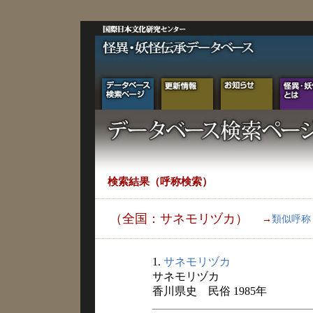
検索結果（呼称検索）
（全国：サネモリヅカ）
→
類似呼称
1.
サネモリヅカ
サネモリヅカ
香川県史 民俗 1985年