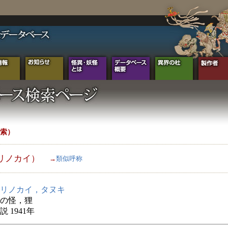
索）
リノカイ）
→
類似呼称
リノカイ，タヌキ
の怪，狸
 1941年