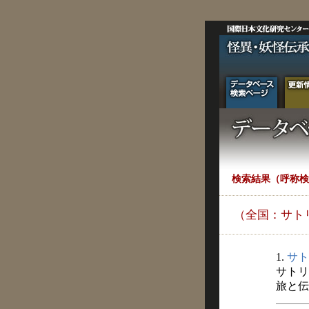
検索結果（呼称検
（全国：サト
1.
サト
サトリ
旅と伝説