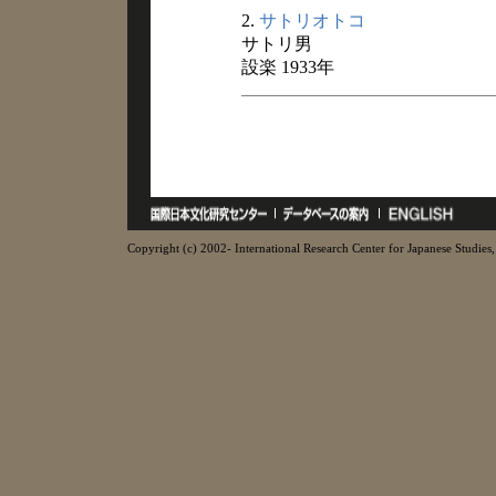
2.
サトリオトコ
サトリ男
設楽 1933年
Copyright (c) 2002- International Research Center for Japanese Studies, 