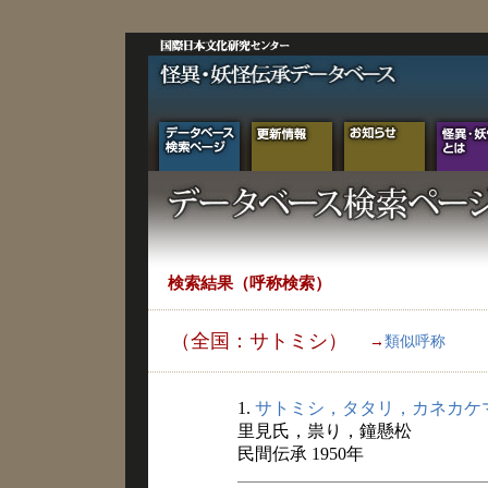
検索結果（呼称検索）
（全国：サトミシ）
→
類似呼称
1.
サトミシ，タタリ，カネカケ
里見氏，祟り，鐘懸松
民間伝承 1950年