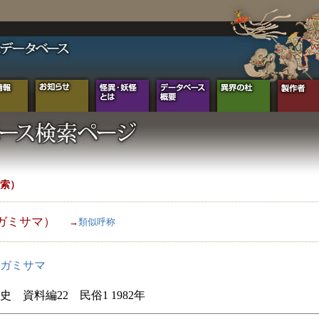
索）
ガミサマ）
→
類似呼称
ガミサマ
史 資料編22 民俗1 1982年