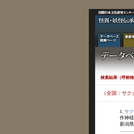
検索結果（呼称検
（全国：サク
1.
サク
作神様
新潟県