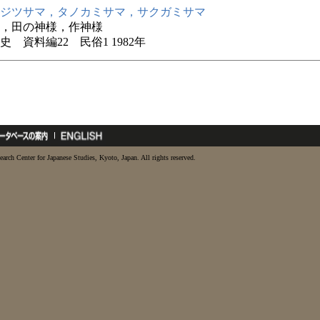
ジツサマ，タノカミサマ，サクガミサマ
，田の神様，作神様
史 資料編22 民俗1 1982年
earch Center for Japanese Studies, Kyoto, Japan. All rights reserved.