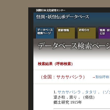
検索結果（呼称検索）
（全国：サカサバシラ）
→
類似呼称
1.
サカサバシラ，タタリ，（ゾ
逆さ柱，祟り，（俗信）
郷土研究 1915年