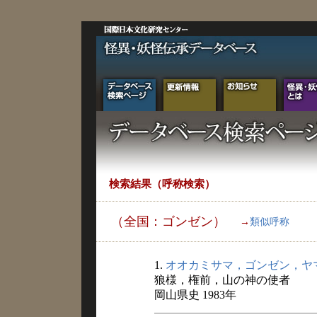
検索結果（呼称検索）
（全国：ゴンゼン）
→
類似呼称
1.
オオカミサマ，ゴンゼン，ヤ
狼様，権前，山の神の使者
岡山県史 1983年