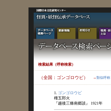
検索結果（呼称検索）
（全国：ゴンゴロウビ）
→
類似呼称
1.
ゴンゴロウビ
権五郎火
『越後三條南郷談』 1921年