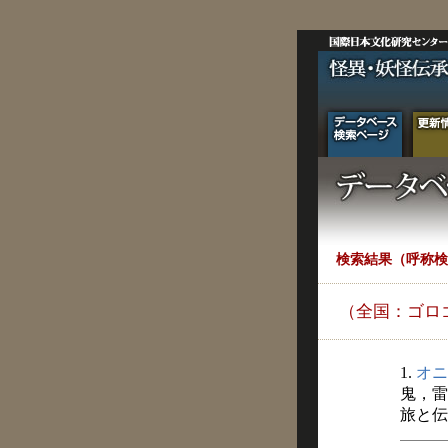
検索結果（呼称検
（全国：ゴロ
1.
オニ
鬼，雷
旅と伝説