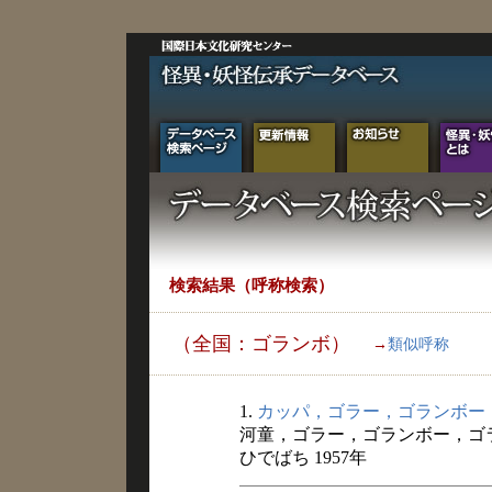
検索結果（呼称検索）
（全国：ゴランボ）
→
類似呼称
1.
カッパ，ゴラー，ゴランボー
河童，ゴラー，ゴランボー，ゴ
ひでばち 1957年