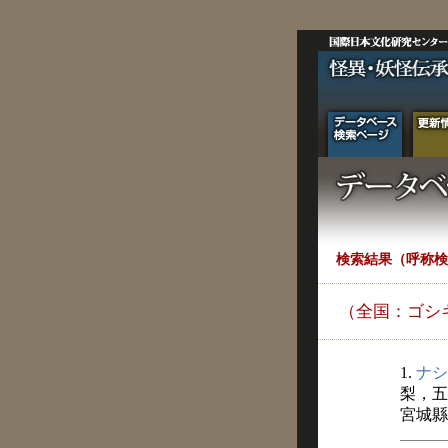
検索結果（呼称検
（全国：ゴシ
1.
ナシ
梨，五
宮城縣