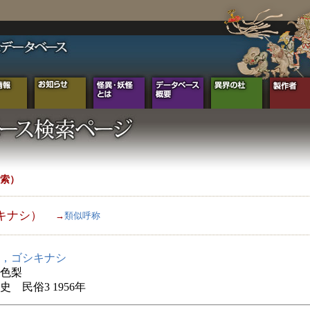
索）
キナシ）
→
類似呼称
，ゴシキナシ
色梨
史 民俗3 1956年