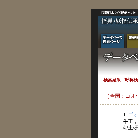
検索結果（呼称検
（全国：ゴオ
1.
ゴオ
牛王，
郷土研究