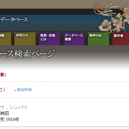
索）
ウ）
→
類似呼称
ウ，シンバツ
神罰
 1916年