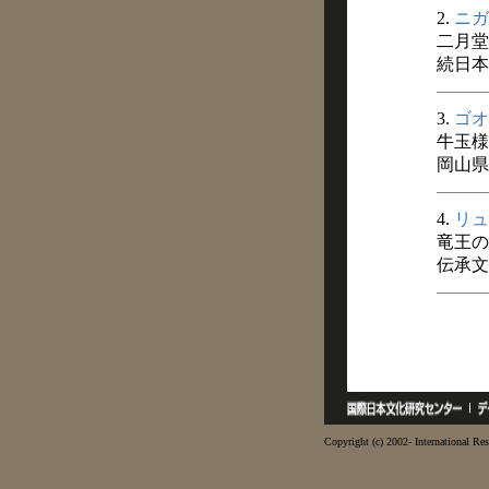
2.
ニガ
二月堂
続日本
3.
ゴオ
牛玉様
岡山県史
4.
リュ
竜王の
伝承文
Copyright (c) 2002- International Res