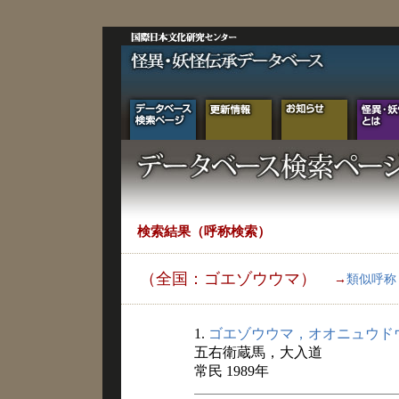
検索結果（呼称検索）
（全国：ゴエゾウウマ）
→
類似呼称
1.
ゴエゾウウマ，オオニュウド
五右衛蔵馬，大入道
常民 1989年