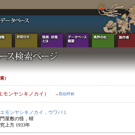
索）
エモンヤシキノカイ）
→
類似呼称
エモンヤシキノカイ，ウワバミ
門屋敷の怪，蠎
究上方 1933年