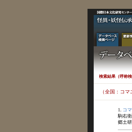
検索結果（呼称検
（全国：コマ
1.
コマ
駒右衛
郷土研