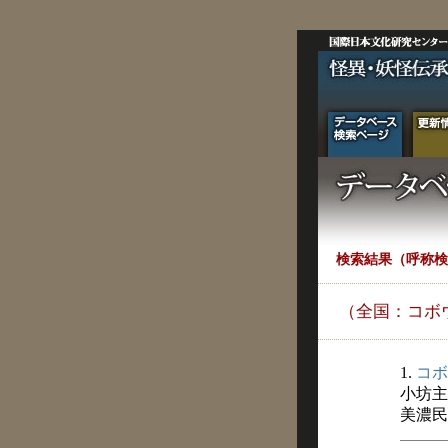
検索結果（呼称検
（全国：コボ
1.
コボ
小坊主
美濃民俗