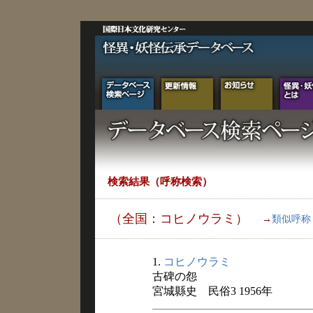
検索結果（呼称検索）
（全国：コヒノウラミ）
→
類似呼称
1.
コヒノウラミ
古碑の怨
宮城縣史 民俗3 1956年