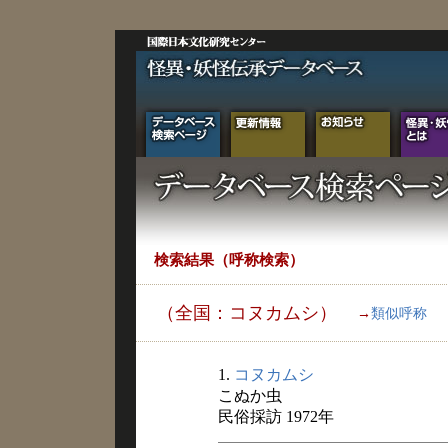
検索結果（呼称検索）
（全国：コヌカムシ）
→
類似呼称
1.
コヌカムシ
こぬか虫
民俗採訪 1972年