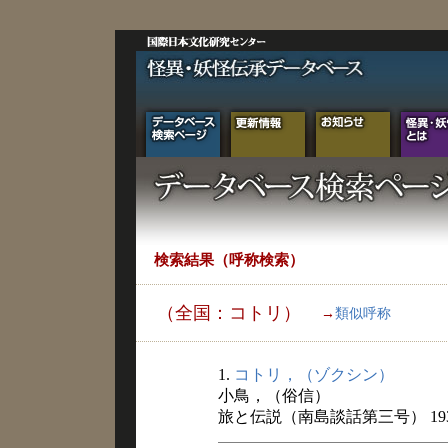
検索結果（呼称検索）
（全国：コトリ）
→
類似呼称
1.
コトリ，（ゾクシン）
小鳥，（俗信）
旅と伝説（南島談話第三号） 19