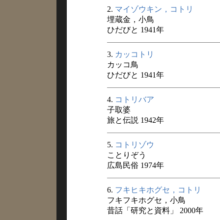
2.
マイゾウキン，コトリ
埋蔵金，小鳥
ひだびと 1941年
3.
カッコトリ
カッコ鳥
ひだびと 1941年
4.
コトリバア
子取婆
旅と伝説 1942年
5.
コトリゾウ
ことりぞう
広島民俗 1974年
6.
フキヒキホグセ，コトリ
フキフキホグセ，小鳥
昔話「研究と資料」 2000年