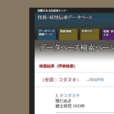
検索結果（呼称検索）
（全国：コダヌキ）
→
類似呼称
1.
ネコダヌキ
猫だぬき
郷土研究 1933年