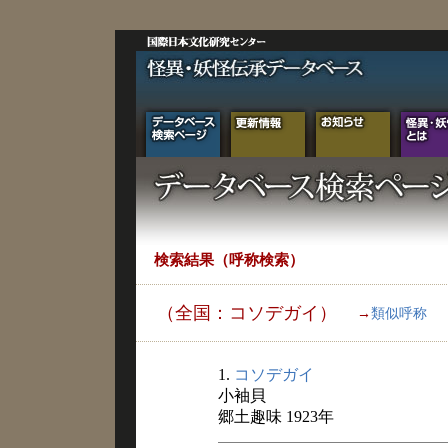
検索結果（呼称検索）
（全国：コソデガイ）
→
類似呼称
1.
コソデガイ
小袖貝
郷土趣味 1923年