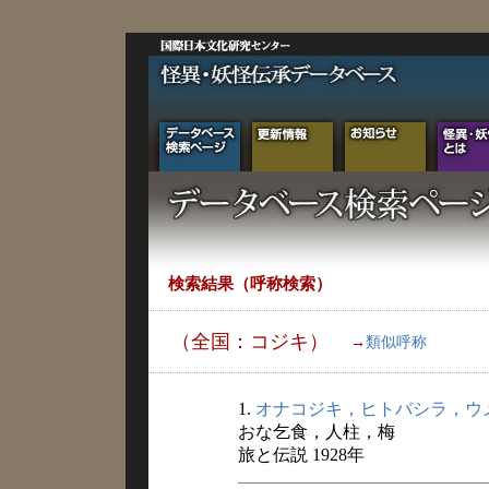
検索結果（呼称検索）
（全国：コジキ）
→
類似呼称
1.
オナコジキ，ヒトバシラ，ウ
おな乞食，人柱，梅
旅と伝説 1928年