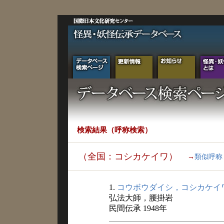
検索結果（呼称検索）
（全国：コシカケイワ）
→
類似呼称
1.
コウボウダイシ，コシカケイ
弘法大師，腰掛岩
民間伝承 1948年