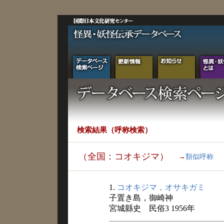
検索結果（呼称検索）
（全国：コオキジマ）
→
類似呼称
1.
コオキジマ，オサキガミ
子置き島，御崎神
宮城縣史 民俗3 1956年