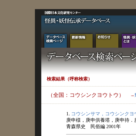
検索結果（呼称検索）
（全国：コウシンクヨウトウ）
→
1.
コウシンサマ，コウシンクヨ
庚申様，庚申供養塔，庚申待．
青森県史 民俗編 2001年