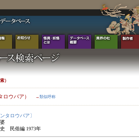
索）
タロウバア）
→
類似呼称
ンタロウバア〕
婆
史 民俗編 1973年