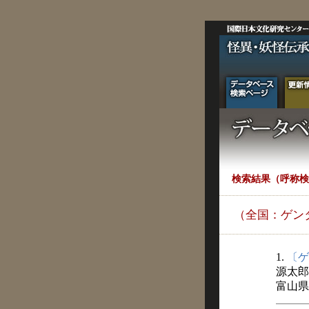
検索結果（呼称検
（全国：ゲン
1.
〔ゲ
源太郎
富山県