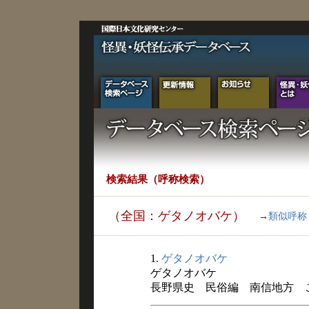
検索結果（呼称検索）
（全国：ゲタノオバケ）
→
類似呼称
1.
ゲタノオバケ
ゲタノオバケ
長野県史 民俗編 南信地方 